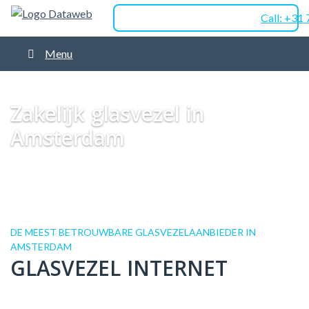
Call: +31
Menu
Dataweb
Zakelijk Glasvezel
Glasvezel Nederland
Zakelijk glasvezel
in Amsterdam
Zakelijk glasvezel in
Amsterdam
DE MEEST BETROUWBARE GLASVEZELAANBIEDER IN
AMSTERDAM
GLASVEZEL INTERNET