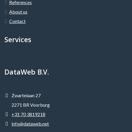
References
About us
Contact
Services
DataWeb B.V.
Zwartelaan 27
2271 BR Voorburg
+31 70 3819218
info@dataweb.net