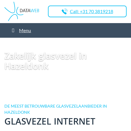
Call: +31 70 3819218
Menu
Dataweb
Zakelijk Glasvezel
Glasvezel Nederland
Zakelijk glasvezel in
Asten
Zakelijk glasvezel in Hazeldonk
Zakelijk glasvezel in
Hazeldonk
DE MEEST BETROUWBARE GLASVEZELAANBIEDER IN
HAZELDONK
GLASVEZEL INTERNET