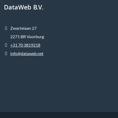
DataWeb B.V.
Zwartelaan 27
2271 BR Voorburg
+31 70 3819218
info@dataweb.net