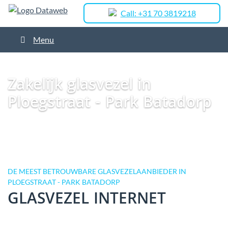
Call: +31 70 3819218
Menu
Dataweb
Zakelijk Glasvezel
Glasvezel Nederland
Zakelijk glasvezel in
Best
Zakelijk glasvezel in Ploegstraat – Park Batadorp
Zakelijk glasvezel in
Ploegstraat - Park Batadorp
DE MEEST BETROUWBARE GLASVEZELAANBIEDER IN
PLOEGSTRAAT - PARK BATADORP
GLASVEZEL INTERNET