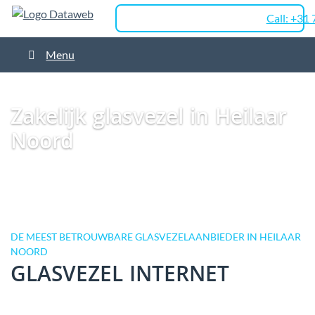
Call: +31
Menu
Dataweb
Zakelijk Glasvezel
Glasvezel Nederland
Zakelijk glasvezel in
Breda
Zakelijk glasvezel in Heilaar Noord
Zakelijk glasvezel in Heilaar
Noord
DE MEEST BETROUWBARE GLASVEZELAANBIEDER IN HEILAAR
NOORD
GLASVEZEL INTERNET