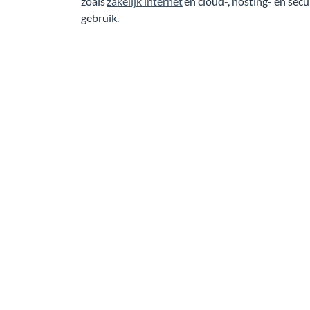
zoals
zakelijk internet
en cloud-, hosting- en secu
gebruik.