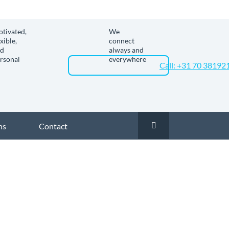
tivated,
We
exible,
connect
nd
always and
rsonal
everywhere
Call: +31 70 38192
ns
Contact
elijk glasvezel in Den Helder
Zakelijk glasvezel in Oostoever