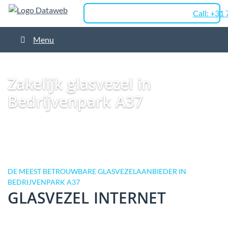
Call: +31
Menu
Dataweb
Zakelijk Glasvezel
Glasvezel Nederland
Zakelijk glasvezel in
Emmen
Zakelijk glasvezel in Bedrijvenpark A37
Zakelijk glasvezel in
Bedrijvenpark A37
DE MEEST BETROUWBARE GLASVEZELAANBIEDER IN
BEDRIJVENPARK A37
GLASVEZEL INTERNET