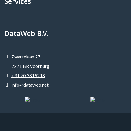
Services
DataWeb B.V.
Zwartelaan 27
2271 BR Voorburg
+31 70 3819218
info@dataweb.net