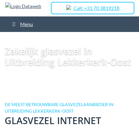
Call: +31 70 3819218
Menu
Dataweb
Zakelijk Glasvezel
Glasvezel Nederland
Zakelijk glasvezel in
Lekkerkerk
Zakelijk glasvezel in Uitbreiding Lekkerkerk-Oost
Zakelijk glasvezel in
Uitbreiding Lekkerkerk-Oost
DE MEEST BETROUWBARE GLASVEZELAANBIEDER IN
UITBREIDING LEKKERKERK-OOST
GLASVEZEL INTERNET