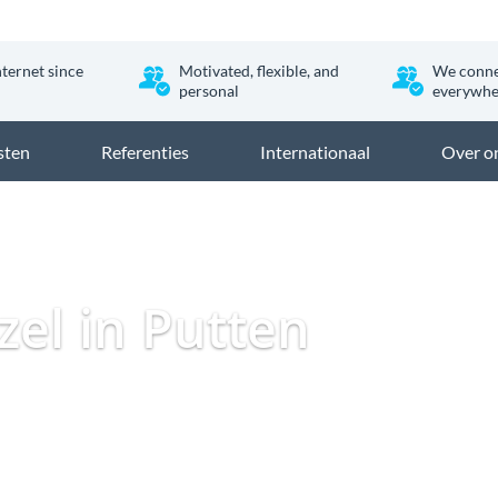
nternet since
Motivated, flexible, and
We conne
personal
everywhe
sten
Referenties
Internationaal
Over o
Dataweb
Zakelijk Gl
zel in Putten