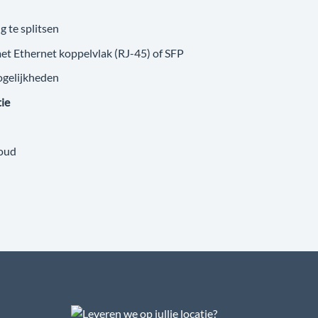
g te splitsen
met Ethernet koppelvlak (RJ-45) of SFP
ogelijkheden
tie
loud