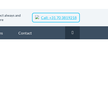
ct always and
Call: +31 70 3819218
re
ns
Contact
asvezel
Glasvezel Nederland
Zakelijk glasvezel in Putten