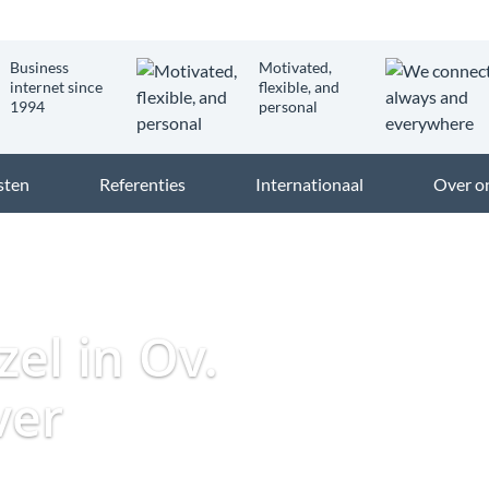
Business
Motivated,
internet since
flexible, and
1994
personal
sten
Referenties
Internationaal
Over o
Dataweb
Zakelijk Glasvezel
Glasvezel Nederland
Zakelijk glasvezel
zel in Ov.
ver