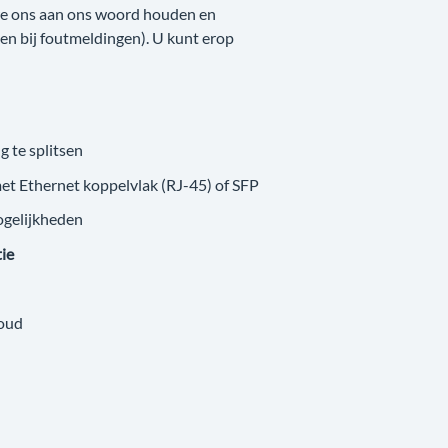
 we ons aan ons woord houden en
nken bij foutmeldingen). U kunt erop
g te splitsen
met Ethernet koppelvlak (RJ-45) of SFP
ogelijkheden
tie
loud