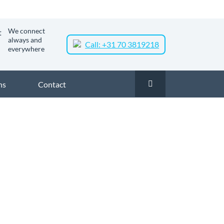
We connect
always and
Call: +31 70 3819218
everywhere
ns
Contact
 in Rotterdam-Zuid
Zakelijk glasvezel in Ov. Linkermaasoever