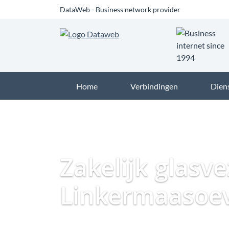
DataWeb - Business network provider
Home
Verbindingen
Dien
Zakelijk glasve
Linkermaasoe