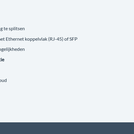
g te splitsen
met Ethernet koppelvlak (RJ-45) of SFP
ogelijkheden
tie
loud