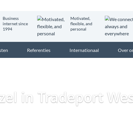
Business
Motivated,
internet since
flexible, and
1994
personal
sten
Referenties
Internationaal
Over o
Dataweb
Zakelijk Glasvezel
Glasvezel Nederland
Za
ezel in Tradeport We