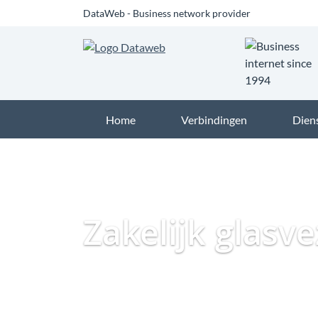
DataWeb - Business network provider
Home
Verbindingen
Dien
Zakelijk glasv