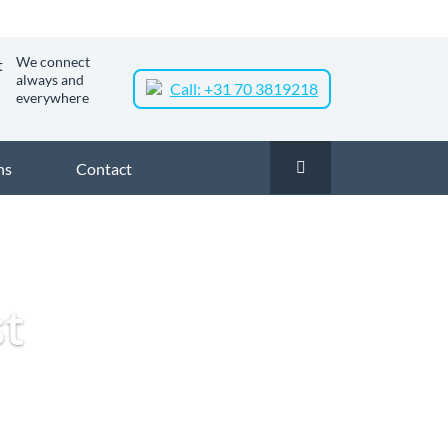
We connect
always and
Call: +31 70 3819218
everywhere
ns
Contact
kelijk glasvezel in Venlo
Zakelijk glasvezel in Tradeport West
st