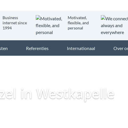
Business
Motivated,
internet since
flexible, and
1994
personal
sten
Referenties
Internationaal
Over o
Dataweb
Zakelijk Glasveze
ezel in Westkapelle