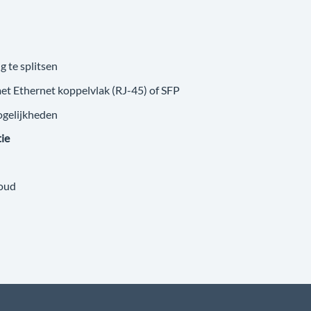
g te splitsen
met Ethernet koppelvlak (RJ-45) of SFP
ogelijkheden
tie
loud