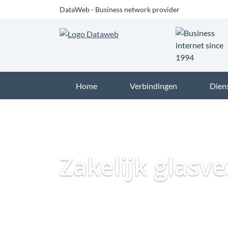
DataWeb - Business network provider
Home
Verbindingen
Dien
Zakelijk glasv