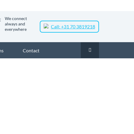
We connect
always and
Call: +31 70 3819218
everywhere
ns
Contact
l
Glasvezel Nederland
Zakelijk glasvezel in Westkapelle