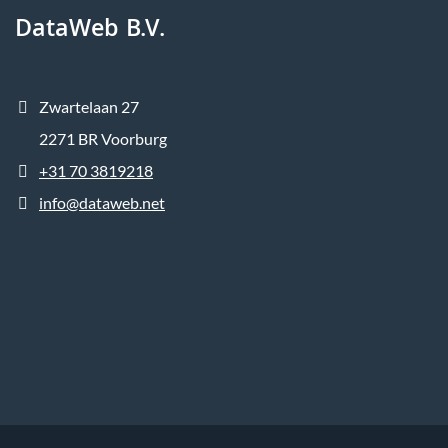
DataWeb B.V.
Zwartelaan 27
2271 BR Voorburg
+31 70 3819218
info@dataweb.net