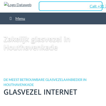
Call: +31
Menu
Dataweb
Zakelijk Glasvezel
Glasvezel Nederland
Zakelijk glasvezel in
Zaanstad
Zakelijk glasvezel in Houthavenkade
Zakelijk glasvezel in
Houthavenkade
DE MEEST BETROUWBARE GLASVEZELAANBIEDER IN
HOUTHAVENKADE
GLASVEZEL INTERNET