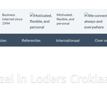
Business
Motivated,
internet since
flexible, and
1994
personal
sten
Referenties
Internationaal
Over o
Dataweb
Zakelijk Glasvezel
Glasvezel Nederland
Zakelij
ezel in Loders Crokl