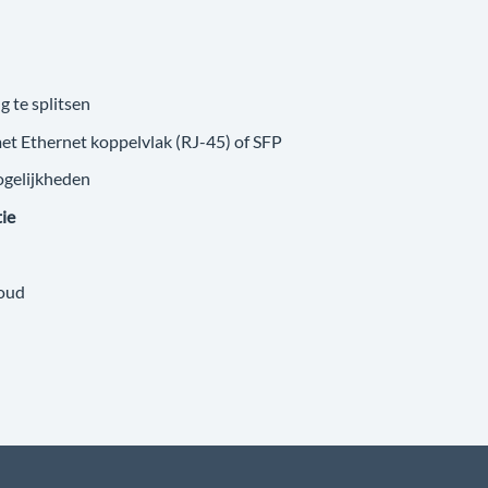
g te splitsen
met Ethernet koppelvlak (RJ-45) of SFP
ogelijkheden
tie
loud