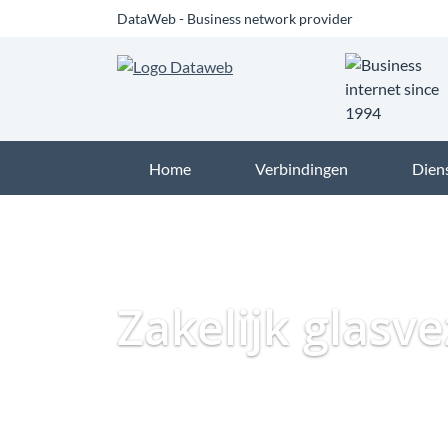
DataWeb - Business network provider
Home
Verbindingen
Dien
Zakelijk glasv