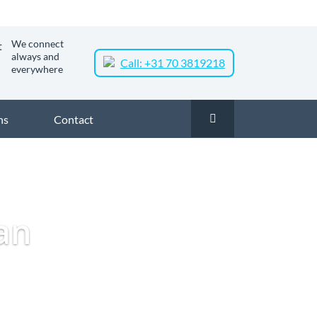
We connect
always and
Call: +31 70 3819218
everywhere
ns
Contact
k glasvezel in Zaanstad
Zakelijk glasvezel in Loders Croklaan
aan